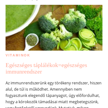
VITAMINOK
Egészséges táplálékok=egészséges
immunrendszer
Az immunrendszerünk egy törékeny rendszer, hiszen
alul, de túl is működhet. Amennyiben nem
fogyasztunk elegendő tápanyagot, úgy előfordulhat,
hogy a kórokozók támadásai miatt megbetegszünk,
vagy fertőzéstől szenvedünk. Mutatjuk, milyen