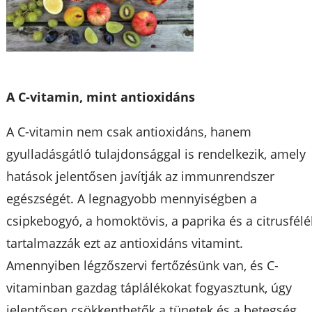
A C-vitamin, mint antioxidáns
A C-vitamin nem csak antioxidáns, hanem
gyulladásgátló tulajdonsággal is rendelkezik, amely
hatások jelentősen javítják az immunrendszer
egészségét. A legnagyobb mennyiségben a
csipkebogyó, a homoktövis, a paprika és a citrusfélé
tartalmazzák ezt az antioxidáns vitamint.
Amennyiben légzőszervi fertőzésünk van, és C-
vitaminban gazdag táplálékokat fogyasztunk, úgy
jelentősen csökkenthetők a tünetek és a betegség