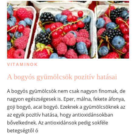
VITAMINOK
A bogyós gyümölcsök pozitív hatásai
A bogyós gyümölcsök nem csak nagyon finomak, de
nagyon egészségesek is. Eper, málna, fekete áfonya,
goji bogyó, acai bogyó. Ezeknek a gyümölcsöknek az
az egyik pozitív hatása, hogy antioxidánsokban
bővelkednek. Az antioxidánsok pedig sokféle
betegségtől ó