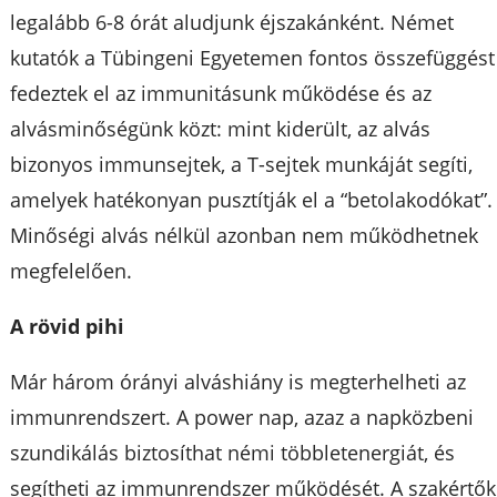
legalább 6-8 órát aludjunk éjszakánként. Német
kutatók a Tübingeni Egyetemen fontos összefüggést
fedeztek el az immunitásunk működése és az
alvásminőségünk közt: mint kiderült, az alvás
bizonyos immunsejtek, a T-sejtek munkáját segíti,
amelyek hatékonyan pusztítják el a “betolakodókat”.
Minőségi alvás nélkül azonban nem működhetnek
megfelelően.
A rövid pihi
Már három órányi alváshiány is megterhelheti az
immunrendszert. A power nap, azaz a napközbeni
szundikálás biztosíthat némi többletenergiát, és
segítheti az immunrendszer működését. A szakértők