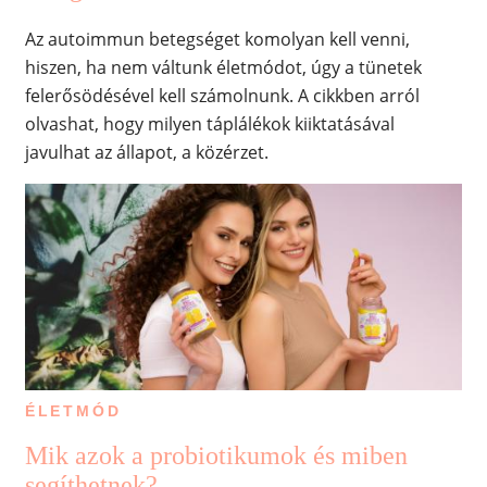
Az autoimmun betegséget komolyan kell venni,
hiszen, ha nem váltunk életmódot, úgy a tünetek
felerősödésével kell számolnunk. A cikkben arról
olvashat, hogy milyen táplálékok kiiktatásával
javulhat az állapot, a közérzet.
ÉLETMÓD
Mik azok a probiotikumok és miben
segíthetnek?