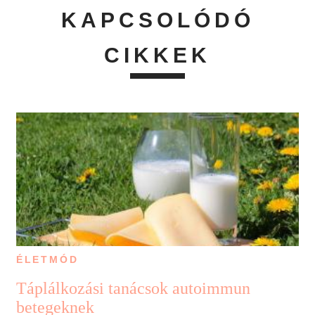
KAPCSOLÓDÓ
CIKKEK
ÉLETMÓD
Táplálkozási tanácsok autoimmun
betegeknek