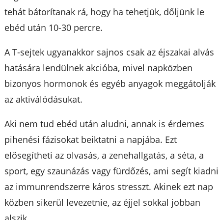
tehát bátorítanak rá, hogy ha tehetjük, dőljünk le
ebéd után 10-30 percre.
A T-sejtek ugyanakkor sajnos csak az éjszakai alvás
hatására lendülnek akcióba, mivel napközben
bizonyos hormonok és egyéb anyagok meggátolják
az aktiválódásukat.
Aki nem tud ebéd után aludni, annak is érdemes
pihenési fázisokat beiktatni a napjába. Ezt
elősegítheti az olvasás, a zenehallgatás, a séta, a
sport, egy szaunázás vagy fürdőzés, ami segít kiadni
az immunrendszerre káros stresszt. Akinek ezt nap
közben sikerül levezetnie, az éjjel sokkal jobban
alszik.